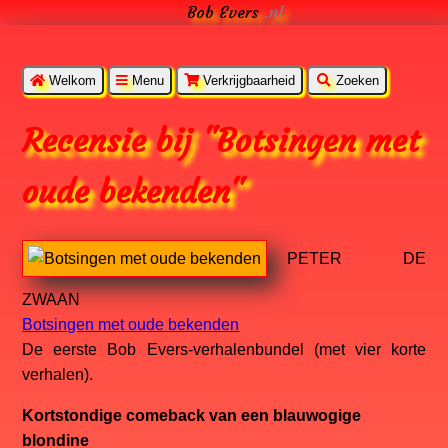
Bob Evers
.nl
Welkom
Menu
Verkrijgbaarheid
Zoeken
Recensie bij "Botsingen met
oude bekenden"
PETER DE
ZWAAN
Botsingen met oude bekenden
De eerste Bob Evers-verhalenbundel (met vier korte
verhalen).
Kortstondige comeback van een blauwogige
blondine