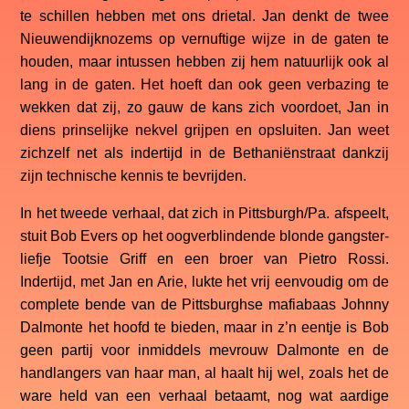
te schillen hebben met ons drietal. Jan denkt de twee
Nieuwendijknozems op vernuftige wijze in de gaten te
houden, maar intussen hebben zij hem natuurlijk ook al
lang in de gaten. Het hoeft dan ook geen verbazing te
wekken dat zij, zo gauw de kans zich voordoet, Jan in
diens prinselijke nekvel grijpen en opsluiten. Jan weet
zichzelf net als indertijd in de Bethaniënstraat dankzij
zijn technische kennis te bevrijden.
In het tweede verhaal, dat zich in Pittsburgh/Pa. afspeelt,
stuit Bob Evers op het oogverblindende blonde gangster-
liefje Tootsie Griff en een broer van Pietro Rossi.
Indertijd, met Jan en Arie, lukte het vrij eenvoudig om de
complete bende van de Pittsburghse mafiabaas Johnny
Dalmonte het hoofd te bieden, maar in z’n eentje is Bob
geen partij voor inmiddels mevrouw Dalmonte en de
handlangers van haar man, al haalt hij wel, zoals het de
ware held van een verhaal betaamt, nog wat aardige