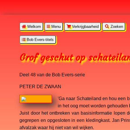
Welkom
Menu
Verkrijgbaarheid
Zoeken
Bob Evers-titels
Grof geschut op schateila
Deel 48 van de Bob Evers-serie
PETER DE ZWAAN
'Ga naar Schateiland en hou een b
in het oog moet worden gehouden bl
Juist door het ontbreken van basisinformatie lopen 
gegrepen en opgesloten in een kledingkast. Jan Prins
afvalzak waar hij niet van wil wijken.