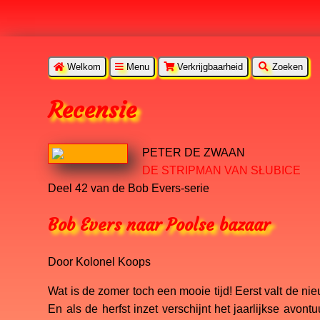
Welkom
Menu
Verkrijgbaarheid
Zoeken
Recensie
PETER DE ZWAAN
DE STRIPMAN VAN SŁUBICE
Deel 42 van de Bob Evers-serie
Bob Evers naar Poolse bazaar
Door Kolonel Koops
Wat is de zomer toch een mooie tijd! Eerst valt de n
En als de herfst inzet verschijnt het jaarlijkse avo