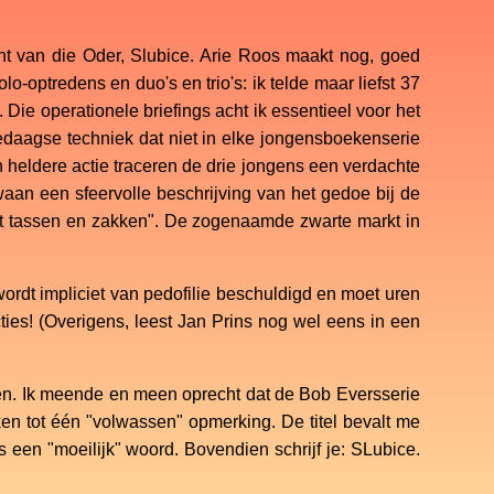
ant van die Oder, Slubice. Arie Roos maakt nog, goed
-optredens en duo's en trio's: ik telde maar liefst 37
Die operationele briefings acht ik essentieel voor het
edaagse techniek dat niet in elke jongensboekenserie
 heldere actie traceren de drie jongens een verdachte
waan een sfeervolle beschrijving van het gedoe bij de
et tassen en zakken". De zogenaamde zwarte markt in
ordt impliciet van pedofilie beschuldigd en moet uren
ies! (Overigens, leest Jan Prins nog wel eens in een
eken. Ik meende en meen oprecht dat de Bob Eversserie
en tot één "volwassen" opmerking. De titel bevalt me
is een "moeilijk" woord. Bovendien schrijf je: SLubice.