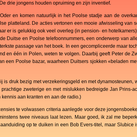
 De drie jongens houden opruiming en zijn inventief.
r Oder en komen natuurlijk in het Poolse stadje aan de overk
e platteland. De acties vertonen een mooie afwisseling van solo
 er is gelukkig ook veel overleg (in pension- en hotelkamers). 
n de Duitse en Poolse telefoonnummers, een onderwerp van all
terkste passage van het boek. In een gecompliceerde maar toch
and en één in Polen, weten te volgen. Daarbij geeft Peter de Z
van een Poolse bazar, waarheen Duitsers sjokken «beladen m
 Hij is druk bezig met verzekeringsgeld en met dynamosteunen, w
 prachtige zweterige en met mislukken bedreigde Jan Prins-act
 kennis aan kranten en aan de radio.)
re recensies te volwassen criteria aanlegde voor deze jongensbo
nstens twee niveaus laat lezen. Maar goed, ik zal me beperk
e aanduiding op te duiken in een Bob Evers-titel, maar Slubice 