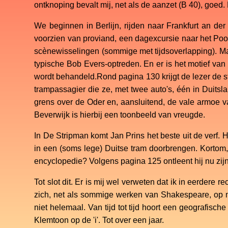
ontknoping bevalt mij, net als de aanzet (B 40), goed.
We beginnen in Berlijn, rijden naar Frankfurt an de
voorzien van proviand, een dagexcursie naar het Pools
scènewisselingen (sommige met tijdsoverlapping). Maar
typische Bob Evers-optreden. En er is het motief va
wordt behandeld.Rond pagina 130 krijgt de lezer de s
trampassagier die ze, met twee auto's, één in Duitsl
grens over de Oder en, aansluitend, de vale armoe 
Beverwijk is hierbij een toonbeeld van vreugde.
In De Stripman komt Jan Prins het beste uit de verf.
in een (soms lege) Duitse tram doorbrengen. Kortom,
encyclopedie? Volgens pagina 125 ontleent hij nu zijn
Tot slot dit. Er is mij wel verweten dat ik in eerde
zich, net als sommige werken van Shakespeare, op mi
niet helemaal. Van tijd tot tijd hoort een geografisch
Klemtoon op de 'i'. Tot over een jaar.