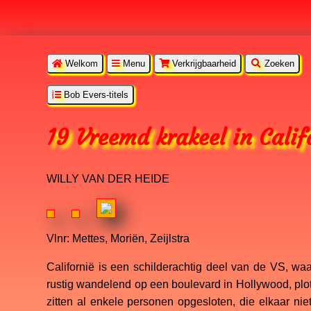
Welkom
Menu
Verkrijgbaarheid
Zoeken
Bob Evers-titels
19 Vreemd krakeel in Calif
WILLY VAN DER HEIDE
Vlnr: Mettes, Moriën, Zeijlstra
Californië is een schilderachtig deel van de VS, wa
rustig wandelend op een boulevard in Hollywood, plots
zitten al enkele personen opgesloten, die elkaar ni