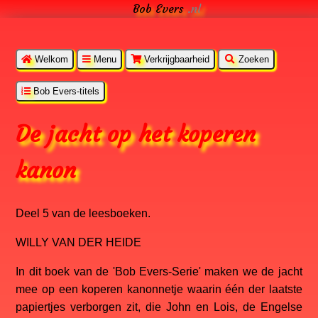
Bob Evers
.nl
Welkom
Menu
Verkrijgbaarheid
Zoeken
Bob Evers-titels
De jacht op het koperen
kanon
Deel 5 van de leesboeken.
WILLY VAN DER HEIDE
In dit boek van de 'Bob Evers-Serie' maken we de jacht
mee op een koperen kanonnetje waarin één der laatste
papiertjes verborgen zit, die John en Lois, de Engelse